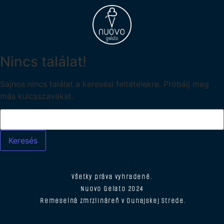
Nincs találat!
Sajnos nincs találat a keresési feltételekre. Próbálj meg
más kulcsszavakat.
Všetky práva vyhradené.
Nuovo Gelato 2024
Remeselná zmrzlináreň v Dunajskej Strede.